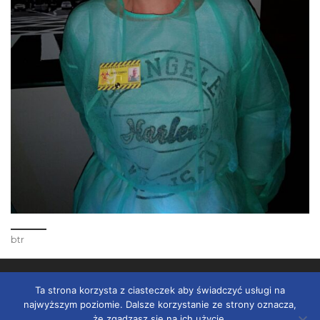
btr
© 2026
Szkoła ELS
–
Wszelkie prawa zastrzeżone
Ta strona korzysta z ciasteczek aby świadczyć usługi na
Strony internetowe
Grupa
najwyższym poziomie. Dalsze korzystanie ze strony oznacza,
że zgadzasz się na ich użycie.