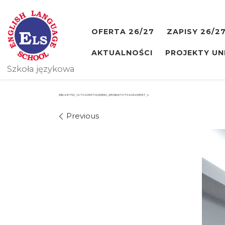
Skip to content
OFERTA 26/27
ZAPISY 26/2
AKTUALNOŚCI
PROJEKTY UN
Szkoła językowa
336415750_1470491970023390_2803697075403458537_n
Images navigation
Previous