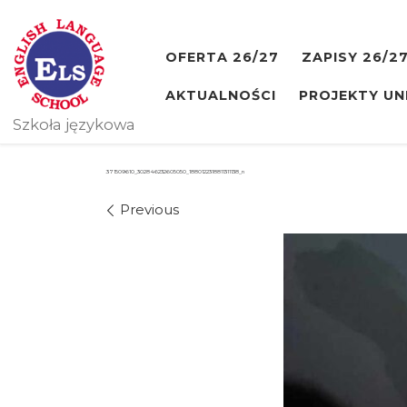
Skip to content
OFERTA 26/27
ZAPISY 26/2
AKTUALNOŚCI
PROJEKTY UN
Szkoła językowa
371509610_302846232605050_1880122318811311138_n
Images navigation
Previous