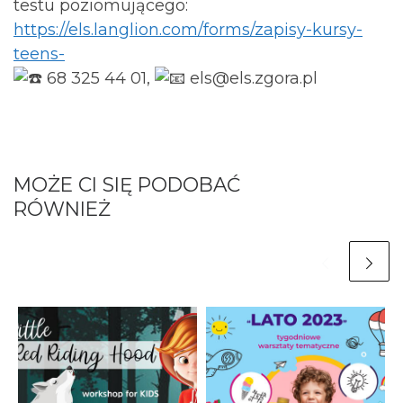
testu poziomującego:
https://els.langlion.com/forms/zapisy-kursy-
teens-
68 325 44 01,
els@els.zgora.pl
MOŻE CI SIĘ PODOBAĆ
RÓWNIEŻ