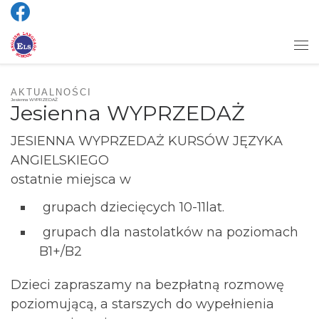
Skip to content
Me
AKTUALNOŚCI
Jesienna WYPRZEDAŻ
Jesienna WYPRZEDAŻ
JESIENNA WYPRZEDAŻ KURSÓW JĘZYKA
ANGIELSKIEGO
ostatnie miejsca w
grupach dziecięcych 10-11lat.
grupach dla nastolatków na poziomach
B1+/B2
Dzieci zapraszamy na bezpłatną rozmowę
poziomującą, a starszych do wypełnienia