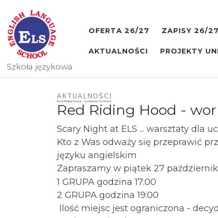
Skip to content
OFERTA 26/27
ZAPISY 26/2
AKTUALNOŚCI
PROJEKTY UN
Szkoła językowa
AKTUALNOŚCI
Red Riding Hood – workshop for teens
Red Riding Hood - wor
Scary Night at ELS ... warsztaty dla uc
Kto z Was odważy się przeprawić prz
języku angielskim
Zapraszamy w piątek 27 październi
1 GRUPA godzina 17:00
2 GRUPA godzina 19:00
Ilość miejsc jest ograniczona - decy