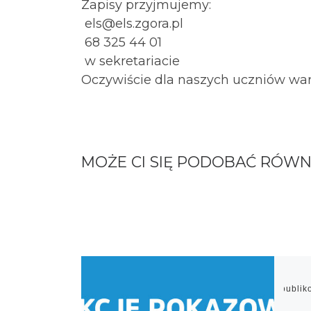
Zapisy przyjmujemy:
els@els.zgora.pl
68 325 44 01
w sekretariacie
Oczywiście dla naszych uczniów war
MOŻE CI SIĘ PODOBAĆ RÓWN
Opubli