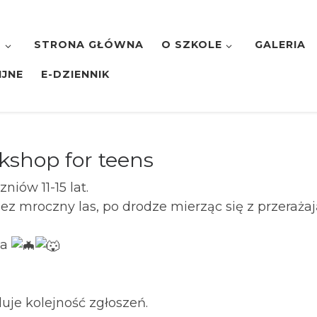
7
STRONA GŁÓWNA
O SZKOLE
GALERIA
IJNE
E-DZIENNIK
kshop for teens
zniów 11-15 lat.
ez mroczny las, po drodze mierząc się z przerażaj
ka
duje kolejność zgłoszeń.